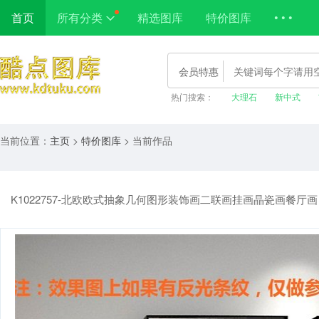
首页
所有分类
精选图库
特价图库
• • •
会员特惠
热门搜索：
大理石
新中式
当前位置：
主页
>
特价图库
> 当前作品
K1022757-北欧欧式抽象几何图形装饰画二联画挂画晶瓷画餐厅画