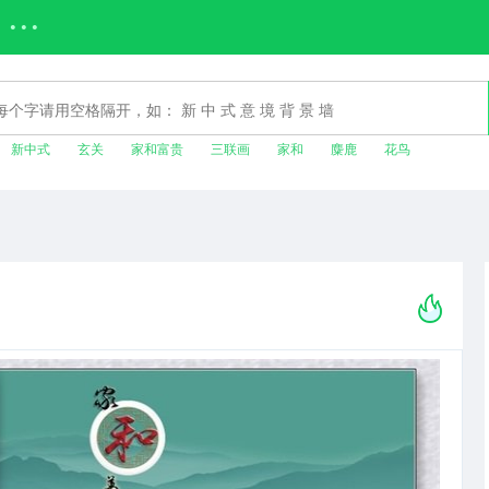
• • •
新中式
玄关
家和富贵
三联画
家和
麋鹿
花鸟